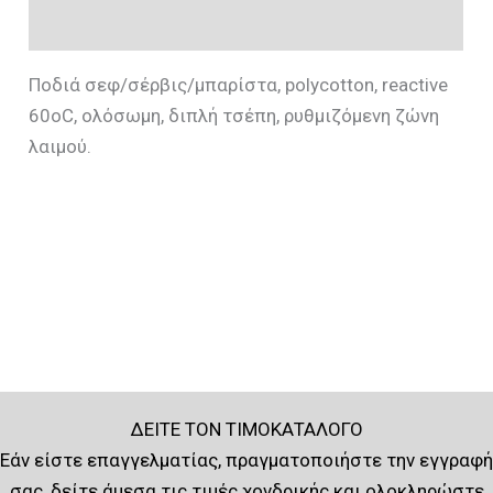
Επιπλέον πληροφορίες
Ποδιά σεφ/σέρβις/μπαρίστα, polycotton, reactive
60oC, oλόσωμη, διπλή τσέπη, ρυθμιζόμενη ζώνη
λαιμού.
ΔΕΙΤΕ ΤΟΝ ΤΙΜΟΚΑΤΑΛΟΓΟ
Εάν είστε επαγγελματίας, πραγματοποιήστε την εγγραφή
σας, δείτε άμεσα τις τιμές χονδρικής και ολοκληρώστε