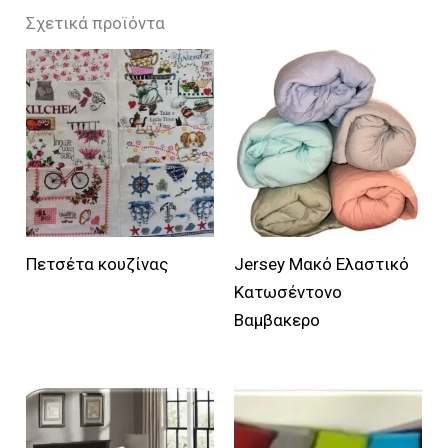
Σχετικά προϊόντα
Αυ
το
προ
έχε
πο
παρ
Οι
επι
Πετσέτα κουζίνας
Jersey Mακό Ελαστικό
μπ
Κατωσέντονο
να
Βαμβακερο
επι
στ
σε
Αυτό
το
το