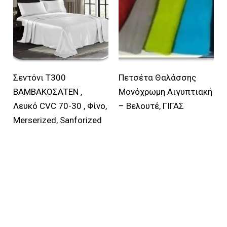
πρ
προϊόν
έχει
πολλαπλές
παραλλαγές.
Οι
επιλογές
Σεντόνι T300
Πετσέτα Θαλάσσης
μπορούν
ΒΑΜΒΑΚΟΣΑΤΕΝ ,
Μονόχρωμη Αιγυπτιακή
να
Λευκό CVC 70-30 , Φίνο,
– Βελουτέ, ΓΙΓΑΣ
επιλεγούν
Merserized, Sanforized
στη
σελίδα
του
προϊόντος