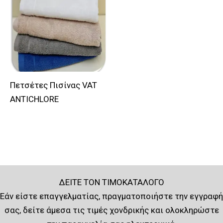
προϊόν
έχει
πολλαπλές
παραλλαγές.
Οι
επιλογές
Πετσέτες Πισίνας VAT
μπορούν
ANTICHLORE
να
επιλεγούν
στη
σελίδα
του
προϊόντος
ΔΕΙΤΕ ΤΟΝ ΤΙΜΟΚΑΤΑΛΟΓΟ
Εάν είστε επαγγελματίας, πραγματοποιήστε την εγγραφή
σας, δείτε άμεσα τις τιμές χονδρικής και ολοκληρώστε