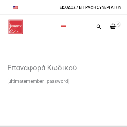
Μετάβαση
ΕΙΣΟΔΟΣ / ΕΓΓΡΑΦΗ ΣΥΝΕΡΓΑΤΩΝ
στο
περιεχόμενο
Main
Αναζήτηση
Menu
Επαναφορά Κωδικού
[ultimatemember_password]